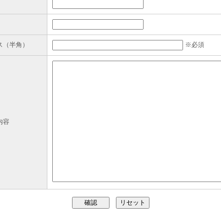
※必須
ス（半角）
内容